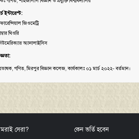
তকঃ গণিত, শাহজালাল বিজ্ঞান ও প্রযুক্তি বিশ্ববিদ্যালয়
র্চ ইন্টারেস্ট:
িফারেন্সিয়াল জিওমেট্রি
নাম্বার থিওরি
 নিউমেরিক্যার অ্যানালাইসিস
জ্ঞতা:
প্রভাষক, গণিত, মিরপুর বিজ্ঞান কলেজ, কার্যকালঃ ০১ মার্চ ২০২২- বর্তমান।
মরাই সেরা?
কেন ভর্তি হবেন