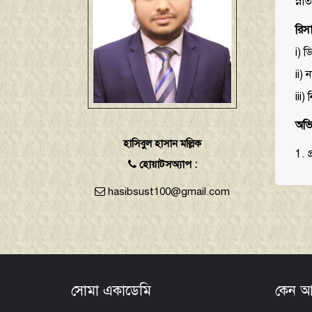
স্না
রিসা
i) ড
ii) 
iii)
অভি
হাসিবুল হাসান মল্লিক
1. 
হোয়াটসঅ্যাপ :
hasibsust100@gmail.com
সোমা একাডেমি
কেন আ